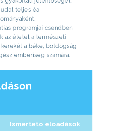
s gyakorlati jelentőségét,
udat teljes éa
dományaként.
atias programjai csendben
 az életet a természeti
ő kerekét a béke, boldogság
 egész emberiség számára.
adáson
Ismerteto eloadások