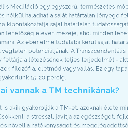
tális Meditáció egy egyszerű, természetes mó
 nélkül haladhat a saját határtalan lényege fe
e kibontakoztatja saját határtalan tudatosságát
en lehetőség eleven mezeje, ahol minden leh
mára. Az éber elme tudatába kerül saját határt
t végtelen potenciáljának. A Transzcendentális
feltárja a létezésének teljes terjedelmét - ak
er, filozófia, életmód vagy vallás. Ez egy tapa
 gyakorlunk 15-20 percig.
ai vannak a TM technikának?
nt is akik gyakorolják a TM-et, azoknak élete m
sökkenti a stresszt, javítja az egészséget, fej
, és növeli a hatékonyságot és megelégedettsé