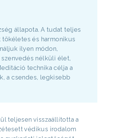
ég állapota. A tudat teljes
 tökéletes és harmonikus
náljuk ilyen módon,
szenvedés nélküli élet,
editáció technika célja a
uk, a csendes, legkisebb
l teljesen visszaállította a
zétesett védikus irodalom