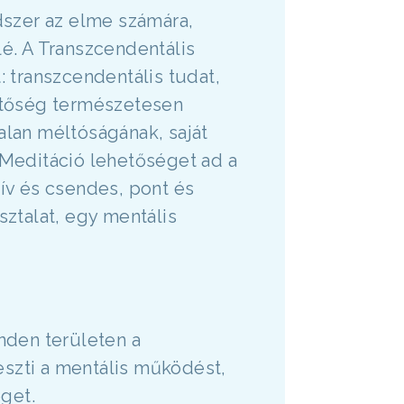
dszer az elme számára,
lé. A Transzcendentális
: transzcendentális tudat,
etőség természetesen
alan méltóságának, saját
 Meditáció lehetőséget ad a
tív és csendes, pont és
sztalat, egy mentális
inden területen a
leszti a mentális működést,
get.