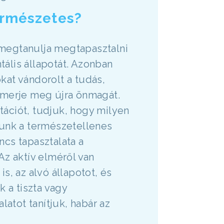
ermészetes?
n megtanulja megtapasztalni
tális állapotát. Azonban
kat vándorolt a tudás,
smerje meg újra önmagát.
itációt, tudjuk, hogy milyen
nunk a természetellenes
cs tapasztalata a
 Az aktív elméről van
is, az alvó állapotot, és
 a tiszta vagy
latot tanítjuk, habár az