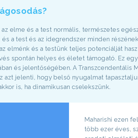
lágosodás?
az elme és a test normális, természetes egészs
és a test és az idegrendszer minden részének
z elménk és a testünk teljes potenciálját hasz
és spontán helyes és életet támogató. Ez egy 
gában és jelentőségében. A Transzcendentális M
 azt jelenti, hogy belső nyugalmat tapasztalj
akkor is, ha dinamikusan cselekszünk.
Maharishi ezen felü
több ezer éves, s