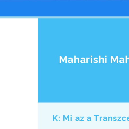
Maharishi Ma
K: Mi az a Transz