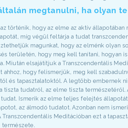
általán megtanulni, ha olyan t
n az történik, hogy az elme az aktív állapotába
apotát, míg végül feltárja a tudat transzcenden
eztethetjük magunkat, hogy az elménk olyan so
s területén, hogy meg kell tanítani, hogyan i
ra. Miután elsajátítjuk a Transzcendentális Med
nt ahhoz, hogy felismerjük, meg kell szabadul
ől és tapasztalatoktól. A legtöbb embernek nin
a tiszta tudatról, az elme tiszta természetéről.
tudat. Ismerik az elme teljes felejtés állapotát 
lapotot, az álmodó tudatot. Azonban nem ismerik
A Transzcendentális Meditációban ezt a tapaszta
 természete.