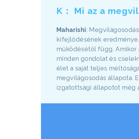
K： Mi az a megvi
Maharishi
: Megvilágosodás 
kifejlődésének eredménye, 
működésétől függ. Amikor a
minden gondolat és cselekv
élet a saját teljes méltósá
megvilágosodás állapota. Ez
izgatottsági állapotot még 