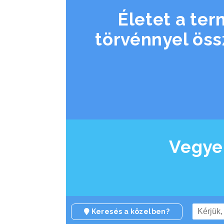
Életet a ter
törvénnyel ös
Vegye
Keresés a közelben?