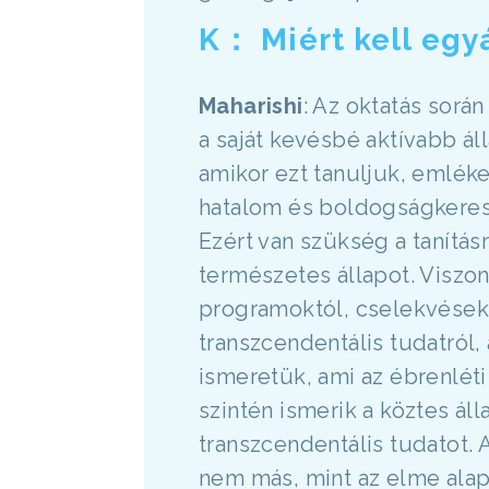
K： Miért kell egy
Maharishi
: Az oktatás sorá
a saját kevésbé aktívabb áll
amikor ezt tanuljuk, emlék
hatalom és boldogságkeresé
Ezért van szükség a tanítás
természetes állapot. Viszo
programoktól, cselekvésekt
transzcendentális tudatról, 
ismeretük, ami az ébrenléti 
szintén ismerik a köztes ál
transzcendentális tudatot. 
nem más, mint az elme alap