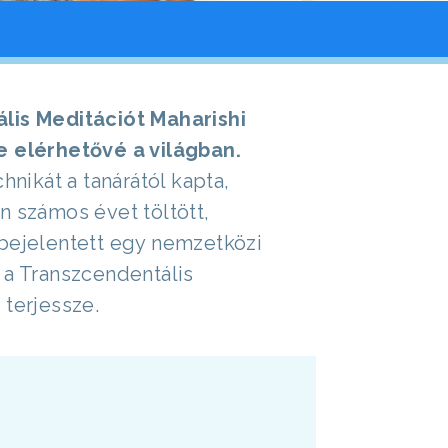
lis Meditációt Maharishi
e elérhetővé a világban.
chnikát a tanárától kapta,
n számos évet töltött,
bejelentett egy nemzetközi
 a Transzcendentális
 terjessze.