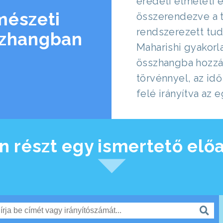
eredeti elméleti é
mészeti
összerendezve a t
rendszerezett tu
szhangban
Maharishi gyakorl
összhangba hozzák
törvénnyel, az id
felé irányítva az
n részt egy ismertető elő