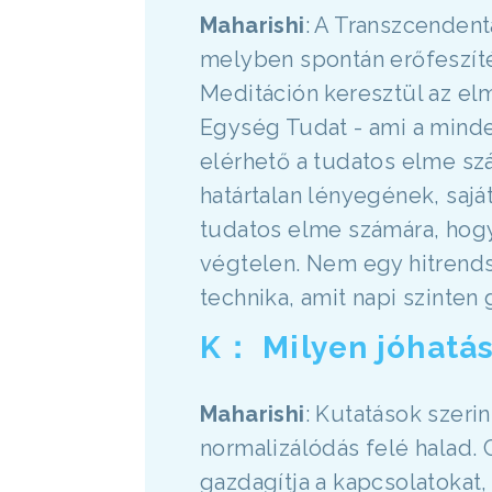
Maharishi
: A Transzcenden
melyben spontán erőfeszítés
Meditáción keresztül az elm
Egység Tudat - ami a mind
elérhető a tudatos elme szá
határtalan lényegének, sajá
tudatos elme számára, hogy 
végtelen. Nem egy hitrendsz
technika, amit napi szinten
K： Milyen jóhatás
Maharishi
: Kutatások szeri
normalizálódás felé halad. C
gazdagítja a kapcsolatokat