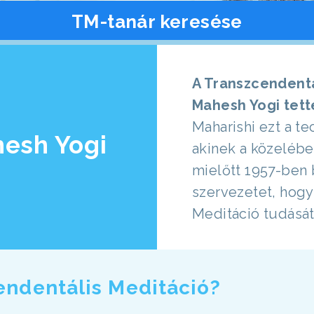
TM-tanár keresése
A Transzcendentá
Mahesh Yogi tett
Maharishi ezt a te
hesh Yogi
akinek a közelébe
mielőtt 1957-ben 
szervezetet, hogy
Meditáció tudását
cendentális Meditáció?