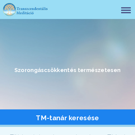
Szorongáscsökkentés természetesen
TM-tanár keresése