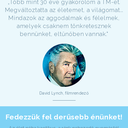
„Több mint 30 éve gyakorolom a TM-et.
Megváltoztatta az életemet, a világomat...
Mindazok az aggodalmak és félelmek,
amelyek csaknem tönkretesznek
bennünket, eltűnőben vannak."
David Lynch, filmrendező
Fedezzük fel derűsebb énünket!