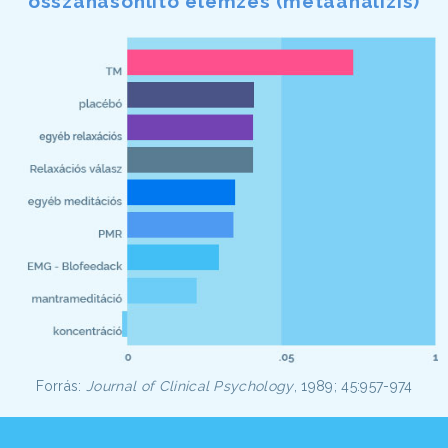
összahasonlító elemzés (metaanalízis)
Forrás:
Journal of Clinical Psychology
, 1989; 45:957-974