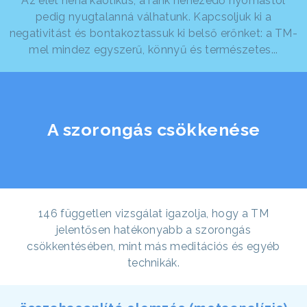
Az élet néha kaotikus, a ránk nehezedő nyomástól
pedig nyugtalanná válhatunk. Kapcsoljuk ki a
negativitást és bontakoztassuk ki belső erőnket: a TM-
mel mindez egyszerű, könnyű és természetes...
A szorongás csökkenése
146 független vizsgálat igazolja, hogy a TM
jelentősen hatékonyabb a szorongás
csökkentésében, mint más meditációs és egyéb
technikák.