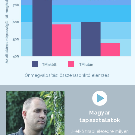
Önmegvalósítás: összehasonlító elemzés.
Magyar
tapasztalatok
„Hétköznapi életedre milyen