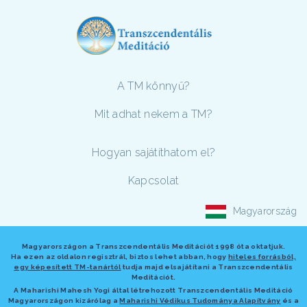
A TM könnyű?
Mit adhat nekem a TM?
Hogyan sajátíthatom el?
Kapcsolat
Magyarország
Magyarországon a Transzcendentális Meditációt 1998 óta oktatjuk.
Ha ezen az oldalon regisztrál, biztos lehet abban, hogy
hiteles forrásból,
egy képesített TM-tanártól
tudja majd elsajátítani a Transzcendentális
Meditációt.
A Maharishi Mahesh Yogi által létrehozott Transzcendentális Meditáció
Magyarországon kizárólag a
Maharishi Védikus Tudománya Alapítvány
és a