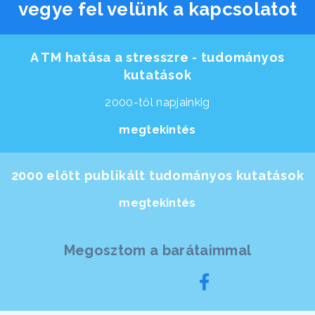
vegye fel velünk a kapcsolatot
A TM hatása a stresszre - tudományos
kutatások
2000-től napjainkig
megtekintés
2000 előtt publikált tudományos kutatások
megtekintés
Megosztom a barátaimmal