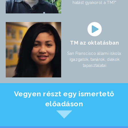
hatást gyakorol a TM?"
TM az oktatásban
San Franscisco állami iskola:
Igazgatók, tanárok, diákok
tapasztalatai
Vegyen részt egy ismertető
előadáson