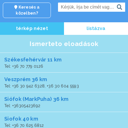
Keresés a
közelben?
térkép nézet
listázva
Ismerteto eloadások
Székesfehérvár 11 km
Tel: +36 70 779 0126
Veszprém 36 km
Tel: +36 30 942 6328, +36 30 604 5593
Siófok (MarkPuha) 36 km
Tel: +36305423692
Siofok 40 km
Tel: +36 70 625 6812