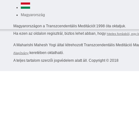
Magyarország
Magyarországon a Transzcendentális Meditációt 1998 óta oktatjuk.
Ha ezen az oldalon regisztrál, biztos lehet abban, hogy
hiteles forrásból, egy 
A Maharishi Mahesh Yogi által létrehozott Transzcendentális Meditáció M
keretében oktatható.
Alapítvány
A teljes tartalom szerzői jogvédelem alatt áll. Copyright © 2018