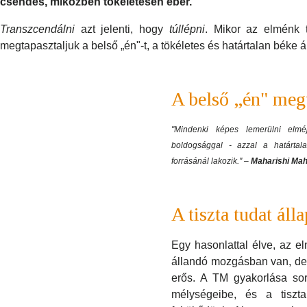
csendes, miközben tökéletesen éber.
Transzcendálni
azt jelenti, hogy
túllépni
. Mikor az elménk 
megtapasztaljuk a belső „én"-t, a tökéletes és határtalan béke ál
A belső „én" meg
"Mindenki képes lemerülni elmé
boldogsággal - azzal a határtalan
forrásánál lakozik." –
Maharishi Mah
A tiszta tudat áll
Egy hasonlattal élve, az e
állandó mozgásban van, de
erős. A TM gyakorlása so
mélységeibe, és a tiszta