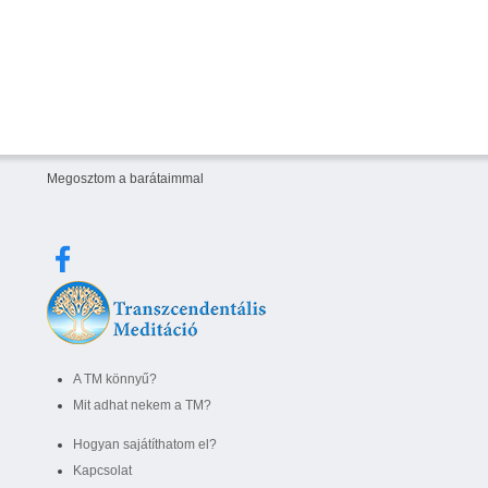
Megosztom a barátaimmal
A TM könnyű?
Mit adhat nekem a TM?
Hogyan sajátíthatom el?
Kapcsolat