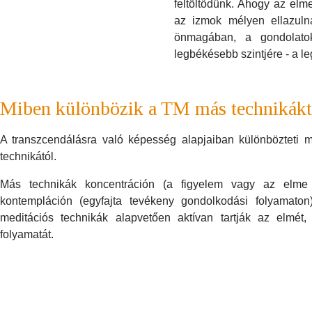
feltöltődünk. Ahogy az elm
az izmok mélyen ellazuln
önmagában, a gondolatok
legbékésebb szintjére - a le
Miben különbözik a TM más technikákt
A transzcendálásra való képesség alapjaiban különbözteti
technikától.
Más technikák koncentráción (a figyelem vagy az elme f
kontempláción (egyfajta tevékeny gondolkodási folyamaton)
meditációs technikák alapvetően aktívan tartják az elmét
folyamatát.